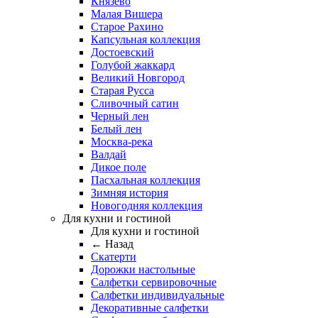
Князево
Малая Вишера
Старое Рахино
Капсульная коллекция
Достоевский
Голубой жаккард
Великий Новгород
Старая Русса
Сливочный сатин
Черный лен
Белый лен
Москва-река
Валдай
Дикое поле
Пасхальная коллекция
Зимняя история
Новогодняя коллекция
Для кухни и гостиной
Для кухни и гостиной
← Назад
Скатерти
Дорожки настольные
Салфетки сервировочные
Салфетки индивидуальные
Декоративные салфетки