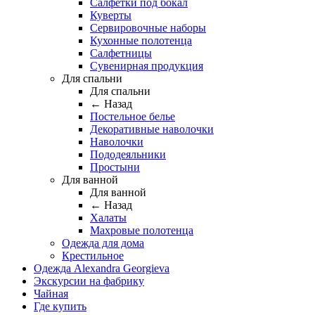
Салфетки под бокал
Куверты
Сервировочные наборы
Кухонные полотенца
Салфетницы
Сувенирная продукция
Для спальни
Для спальни
← Назад
Постельное белье
Декоративные наволочки
Наволочки
Пододеяльники
Простыни
Для ванной
Для ванной
← Назад
Халаты
Махровые полотенца
Одежда для дома
Крестильное
Одежда Alexandra Georgieva
Экскурсии на фабрику
Чайная
Где купить