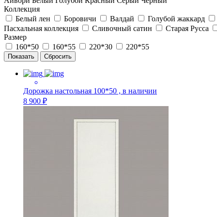
Айвори
Белый
Голубой
Красный
Серый
Черный
Коллекция
Белый лен
Боровичи
Валдай
Голубой жаккард
Пасхальная коллекция
Сливочный сатин
Старая Русса
Размер
160*50
160*55
220*30
220*55
Дорожка настольная 100*50 , в наличии
8 900 ₽