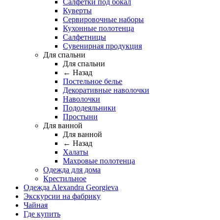
Салфетки под бокал
Куверты
Сервировочные наборы
Кухонные полотенца
Салфетницы
Сувенирная продукция
Для спальни
Для спальни
← Назад
Постельное белье
Декоративные наволочки
Наволочки
Пододеяльники
Простыни
Для ванной
Для ванной
← Назад
Халаты
Махровые полотенца
Одежда для дома
Крестильное
Одежда Alexandra Georgieva
Экскурсии на фабрику
Чайная
Где купить