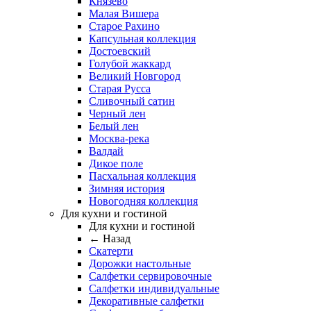
Князево
Малая Вишера
Старое Рахино
Капсульная коллекция
Достоевский
Голубой жаккард
Великий Новгород
Старая Русса
Сливочный сатин
Черный лен
Белый лен
Москва-река
Валдай
Дикое поле
Пасхальная коллекция
Зимняя история
Новогодняя коллекция
Для кухни и гостиной
Для кухни и гостиной
← Назад
Скатерти
Дорожки настольные
Салфетки сервировочные
Салфетки индивидуальные
Декоративные салфетки