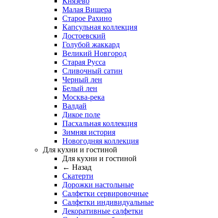
Князево
Малая Вишера
Старое Рахино
Капсульная коллекция
Достоевский
Голубой жаккард
Великий Новгород
Старая Русса
Сливочный сатин
Черный лен
Белый лен
Москва-река
Валдай
Дикое поле
Пасхальная коллекция
Зимняя история
Новогодняя коллекция
Для кухни и гостиной
Для кухни и гостиной
← Назад
Скатерти
Дорожки настольные
Салфетки сервировочные
Салфетки индивидуальные
Декоративные салфетки