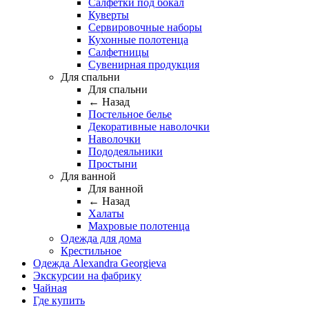
Салфетки под бокал
Куверты
Сервировочные наборы
Кухонные полотенца
Салфетницы
Сувенирная продукция
Для спальни
Для спальни
← Назад
Постельное белье
Декоративные наволочки
Наволочки
Пододеяльники
Простыни
Для ванной
Для ванной
← Назад
Халаты
Махровые полотенца
Одежда для дома
Крестильное
Одежда Alexandra Georgieva
Экскурсии на фабрику
Чайная
Где купить