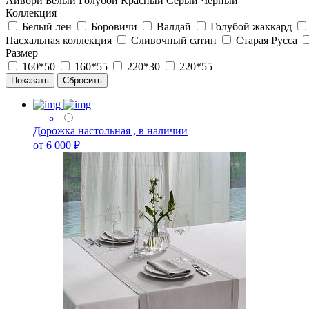
Айвори
Белый
Голубой
Красный
Серый
Черный
Коллекция
Белый лен
Боровичи
Валдай
Голубой жаккард
Пасхальная коллекция
Сливочный сатин
Старая Русса
Размер
160*50
160*55
220*30
220*55
Дорожка настольная , в наличии
от 6 000 ₽