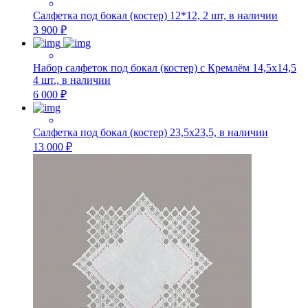
Салфетка под бокал (костер) 12*12, 2 шт, в наличии
3 900 ₽
Набор салфеток под бокал (костер) с Кремлём 14,5х14,5
4 шт., в наличии
6 000 ₽
Салфетка под бокал (костер) 23,5х23,5, в наличии
13 000 ₽