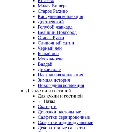
Князево
Малая Вишера
Старое Рахино
Капсульная коллекция
Достоевский
Голубой жаккард
Великий Новгород
Старая Русса
Сливочный сатин
Черный лен
Белый лен
Москва-река
Валдай
Дикое поле
Пасхальная коллекция
Зимняя история
Новогодняя коллекция
Для кухни и гостиной
Для кухни и гостиной
← Назад
Скатерти
Дорожки настольные
Салфетки сервировочные
Салфетки индивидуальные
Декоративные салфетки