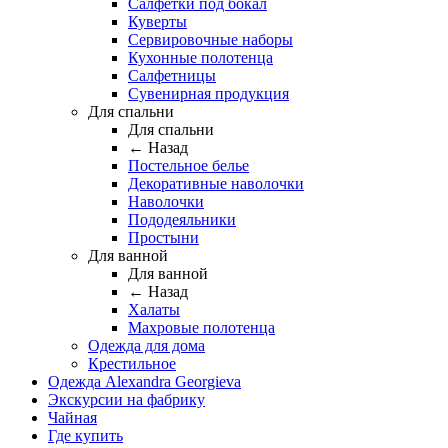
Салфетки под бокал
Куверты
Сервировочные наборы
Кухонные полотенца
Салфетницы
Сувенирная продукция
Для спальни
Для спальни
← Назад
Постельное белье
Декоративные наволочки
Наволочки
Пододеяльники
Простыни
Для ванной
Для ванной
← Назад
Халаты
Махровые полотенца
Одежда для дома
Крестильное
Одежда Alexandra Georgieva
Экскурсии на фабрику
Чайная
Где купить