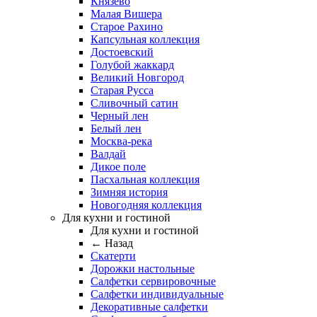
Князево
Малая Вишера
Старое Рахино
Капсульная коллекция
Достоевский
Голубой жаккард
Великий Новгород
Старая Русса
Сливочный сатин
Черный лен
Белый лен
Москва-река
Валдай
Дикое поле
Пасхальная коллекция
Зимняя история
Новогодняя коллекция
Для кухни и гостиной
Для кухни и гостиной
← Назад
Скатерти
Дорожки настольные
Салфетки сервировочные
Салфетки индивидуальные
Декоративные салфетки