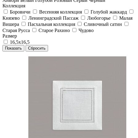
Айвори
Белый
Голубой
Розовый
Серый
Черный
Коллекция
Боровичи
Весенняя коллекция
Голубой жаккард
Князево
Ленинградский Пассаж
Любогорье
Малая
Вишера
Пасхальная коллекция
Сливочный сатин
Старая Русса
Старое Рахино
Чудово
Размер
16,5х16,5