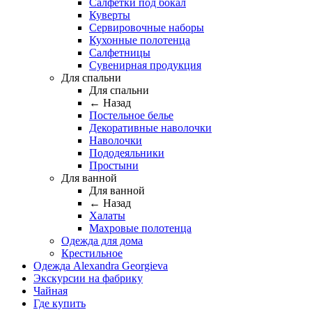
Салфетки под бокал
Куверты
Сервировочные наборы
Кухонные полотенца
Салфетницы
Сувенирная продукция
Для спальни
Для спальни
← Назад
Постельное белье
Декоративные наволочки
Наволочки
Пододеяльники
Простыни
Для ванной
Для ванной
← Назад
Халаты
Махровые полотенца
Одежда для дома
Крестильное
Одежда Alexandra Georgieva
Экскурсии на фабрику
Чайная
Где купить