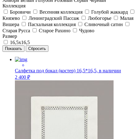
Айвори
Белый
Голубой
Розовый
Серый
Черный
Коллекция
Боровичи
Весенняя коллекция
Голубой жаккард
Князево
Ленинградский Пассаж
Любогорье
Малая
Вишера
Пасхальная коллекция
Сливочный сатин
Старая Русса
Старое Рахино
Чудово
Размер
16,5х16,5
Салфетка под бокал (костер) 16,5*16,5, в наличии
2 400 ₽