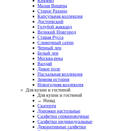
Князево
Малая Вишера
Старое Рахино
Капсульная коллекция
Достоевский
Голубой жаккард
Великий Новгород
Старая Русса
Сливочный сатин
Черный лен
Белый лен
Москва-река
Валдай
Дикое поле
Пасхальная коллекция
Зимняя история
Новогодняя коллекция
Для кухни и гостиной
Для кухни и гостиной
← Назад
Скатерти
Дорожки настольные
Салфетки сервировочные
Салфетки индивидуальные
Декоративные салфетки