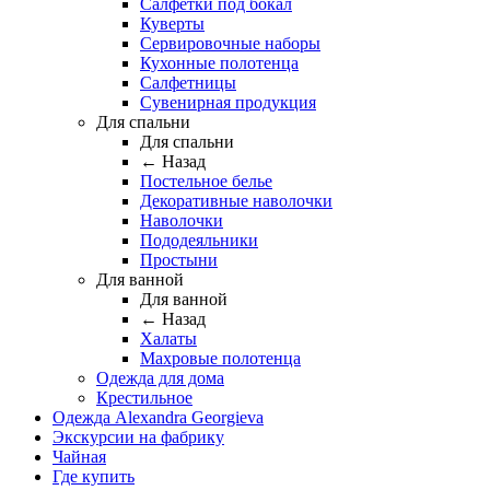
Салфетки под бокал
Куверты
Сервировочные наборы
Кухонные полотенца
Салфетницы
Сувенирная продукция
Для спальни
Для спальни
← Назад
Постельное белье
Декоративные наволочки
Наволочки
Пододеяльники
Простыни
Для ванной
Для ванной
← Назад
Халаты
Махровые полотенца
Одежда для дома
Крестильное
Одежда Alexandra Georgieva
Экскурсии на фабрику
Чайная
Где купить