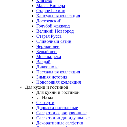
Князево
Малая Вишера
Старое Рахино
Капсульная коллекция
Достоевский
Голубой жаккард
Великий Новгород
Старая Русса
Сливочный сатин
Черный лен
Белый лен
Москва-река
Валдай
Дикое поле
Пасхальная коллекция
Зимняя история
Новогодняя коллекция
Для кухни и гостиной
Для кухни и гостиной
← Назад
Скатерти
Дорожки настольные
Салфетки сервировочные
Салфетки индивидуальные
Декоративные салфетки