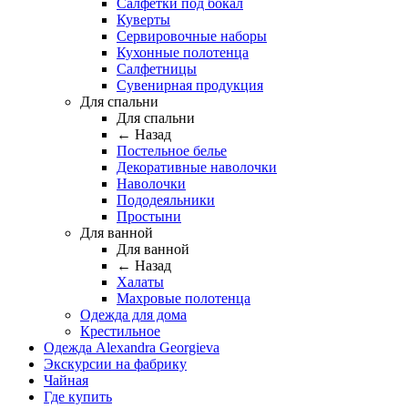
Салфетки под бокал
Куверты
Сервировочные наборы
Кухонные полотенца
Салфетницы
Сувенирная продукция
Для спальни
Для спальни
← Назад
Постельное белье
Декоративные наволочки
Наволочки
Пододеяльники
Простыни
Для ванной
Для ванной
← Назад
Халаты
Махровые полотенца
Одежда для дома
Крестильное
Одежда Alexandra Georgieva
Экскурсии на фабрику
Чайная
Где купить