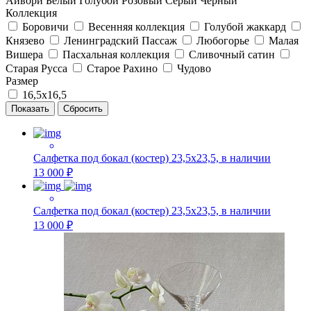
Айвори
Белый
Голубой
Розовый
Серый
Черный
Коллекция
Боровичи
Весенняя коллекция
Голубой жаккард
Князево
Ленинградский Пассаж
Любогорье
Малая
Вишера
Пасхальная коллекция
Сливочный сатин
Старая Русса
Старое Рахино
Чудово
Размер
16,5х16,5
Салфетка под бокал (костер) 23,5х23,5, в наличии
13 000 ₽
Салфетка под бокал (костер) 23,5х23,5, в наличии
13 000 ₽