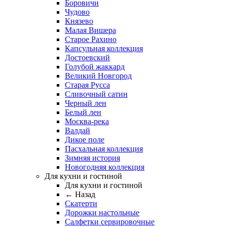
Боровичи
Чудово
Князево
Малая Вишера
Старое Рахино
Капсульная коллекция
Достоевский
Голубой жаккард
Великий Новгород
Старая Русса
Сливочный сатин
Черный лен
Белый лен
Москва-река
Валдай
Дикое поле
Пасхальная коллекция
Зимняя история
Новогодняя коллекция
Для кухни и гостиной
Для кухни и гостиной
← Назад
Скатерти
Дорожки настольные
Салфетки сервировочные