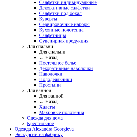
Салфетки индивидуальные
Декоративные салфетки
Салфетки под бокал
Куверты
Сервировочные наборы
Кухонные полотенца
Салфетницы
Сувенирная продукция
Для спальни
Для спальни
← Назад
Постельное белье
Декоративные наволочки
Наволочки
Пододеяльники
Простыни
Для ванной
Для ванной
← Назад
Халаты
Махровые полотенца
Одежда для дома
Крестильное
Одежда Alexandra Georgieva
Экскурсии на фабрику