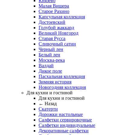
Князево
Малая Вишера
Старое Рахино
Капсульная коллекция
Достоевский
Голубой жаккард
Великий Новгород
Старая Русса
Сливочный сатин
Черный лен
Белый лен
Москва-река
Валдай
Дикое поле
Пасхальная коллекция
Зимняя история
Новогодняя коллекция
Для кухни и гостиной
Для кухни и гостиной
← Назад
Скатерти
Дорожки настольные
Салфетки сервировочные
Салфетки индивидуальные
Декоративные салфетки