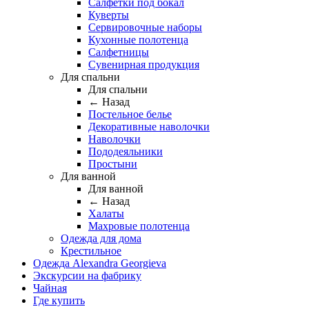
Салфетки под бокал
Куверты
Сервировочные наборы
Кухонные полотенца
Салфетницы
Сувенирная продукция
Для спальни
Для спальни
← Назад
Постельное белье
Декоративные наволочки
Наволочки
Пододеяльники
Простыни
Для ванной
Для ванной
← Назад
Халаты
Махровые полотенца
Одежда для дома
Крестильное
Одежда Alexandra Georgieva
Экскурсии на фабрику
Чайная
Где купить