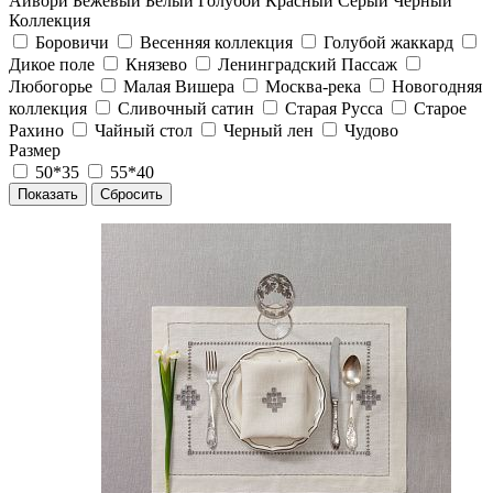
Айвори
Бежевый
Белый
Голубой
Красный
Серый
Черный
Коллекция
Боровичи
Весенняя коллекция
Голубой жаккард
Дикое поле
Князево
Ленинградский Пассаж
Любогорье
Малая Вишера
Москва-река
Новогодняя
коллекция
Сливочный сатин
Старая Русса
Старое
Рахино
Чайный стол
Черный лен
Чудово
Размер
50*35
55*40