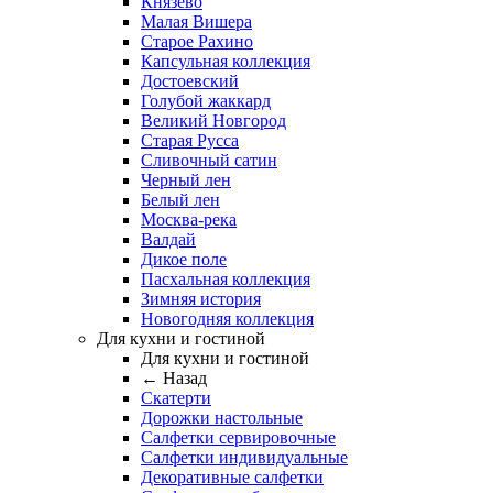
Князево
Малая Вишера
Старое Рахино
Капсульная коллекция
Достоевский
Голубой жаккард
Великий Новгород
Старая Русса
Сливочный сатин
Черный лен
Белый лен
Москва-река
Валдай
Дикое поле
Пасхальная коллекция
Зимняя история
Новогодняя коллекция
Для кухни и гостиной
Для кухни и гостиной
← Назад
Скатерти
Дорожки настольные
Салфетки сервировочные
Салфетки индивидуальные
Декоративные салфетки