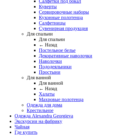
Салфетки под бокал
Куверты
Сервировочные наборы
Кухонные полотенца
Салфетницы
Сувенирная продукция
Для спальни
Для спальни
← Назад
Постельное белье
Декоративные наволочки
Наволочки
Пододеяльники
Простыни
Для ванной
Для ванной
← Назад
Халаты
Махровые полотенца
Одежда для дома
Крестильное
Одежда Alexandra Georgieva
Экскурсии на фабрику
Чайная
Где купить