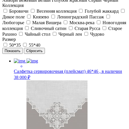
Айвори
Бежевый
Белый
Голубой
Красный
Серый
Черный
Коллекция
Боровичи
Весенняя коллекция
Голубой жаккард
Дикое поле
Князево
Ленинградский Пассаж
Любогорье
Малая Вишера
Москва-река
Новогодняя
коллекция
Сливочный сатин
Старая Русса
Старое
Рахино
Чайный стол
Черный лен
Чудово
Размер
50*35
55*40
Салфетка сервировочная (плейсмат) 46*46 , в наличии
38 000 ₽