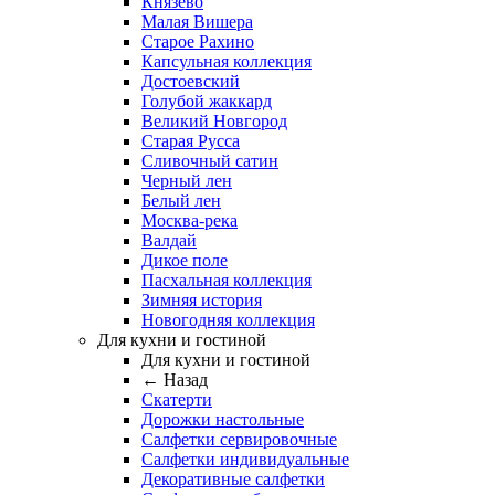
Князево
Малая Вишера
Старое Рахино
Капсульная коллекция
Достоевский
Голубой жаккард
Великий Новгород
Старая Русса
Сливочный сатин
Черный лен
Белый лен
Москва-река
Валдай
Дикое поле
Пасхальная коллекция
Зимняя история
Новогодняя коллекция
Для кухни и гостиной
Для кухни и гостиной
← Назад
Скатерти
Дорожки настольные
Салфетки сервировочные
Салфетки индивидуальные
Декоративные салфетки