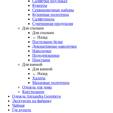
Салфетки под бокал
Куверты
Сервировочные наборы
Кухонные полотенца
Салфетницы
Сувенирная продукция
Для спальни
Для спальни
← Назад
Постельное белье
Декоративные наволочки
Наволочки
Пододеяльники
Простыни
Для ванной
Для ванной
← Назад
Халаты
Махровые полотенца
Одежда для дома
Крестильное
Одежда Alexandra Georgieva
Экскурсии на фабрику
Чайная
Где купить