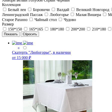
Айвори
Белый
Голубой
Серый
Черный
Коллекция
Белый лен
Боровичи
Валдай
Великий Новгород
Ленинградский Пассаж
Любогорье
Малая Вишера
Мо
Старое Рахино
Чайный стол
Чудово
Размер
150*150
165*165
180*180
200*200
210*180
Скатерть "Любогорье", в наличии
от 15 000 ₽