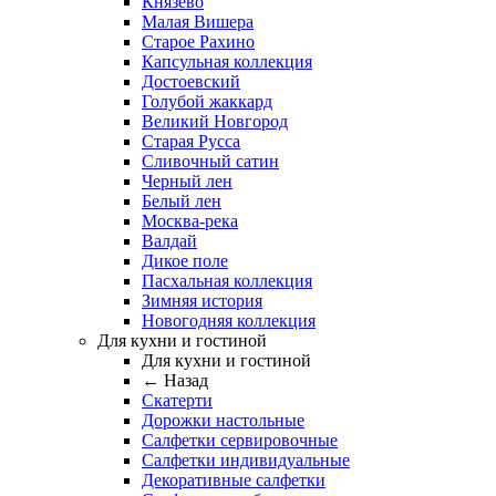
Князево
Малая Вишера
Старое Рахино
Капсульная коллекция
Достоевский
Голубой жаккард
Великий Новгород
Старая Русса
Сливочный сатин
Черный лен
Белый лен
Москва-река
Валдай
Дикое поле
Пасхальная коллекция
Зимняя история
Новогодняя коллекция
Для кухни и гостиной
Для кухни и гостиной
← Назад
Скатерти
Дорожки настольные
Салфетки сервировочные
Салфетки индивидуальные
Декоративные салфетки