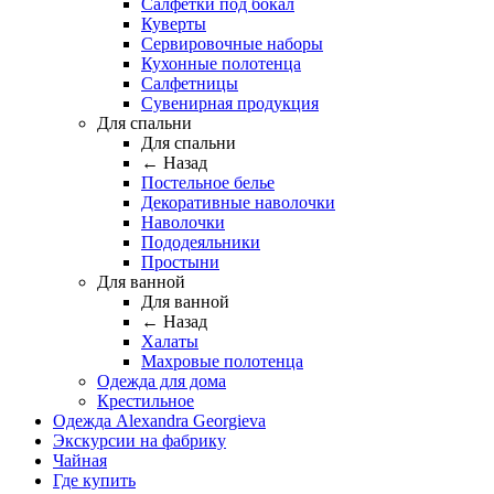
Салфетки под бокал
Куверты
Сервировочные наборы
Кухонные полотенца
Салфетницы
Сувенирная продукция
Для спальни
Для спальни
← Назад
Постельное белье
Декоративные наволочки
Наволочки
Пододеяльники
Простыни
Для ванной
Для ванной
← Назад
Халаты
Махровые полотенца
Одежда для дома
Крестильное
Одежда Alexandra Georgieva
Экскурсии на фабрику
Чайная
Где купить