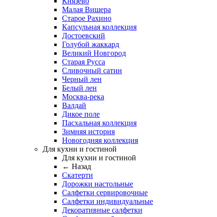
Князево
Малая Вишера
Старое Рахино
Капсульная коллекция
Достоевский
Голубой жаккард
Великий Новгород
Старая Русса
Сливочный сатин
Черный лен
Белый лен
Москва-река
Валдай
Дикое поле
Пасхальная коллекция
Зимняя история
Новогодняя коллекция
Для кухни и гостиной
Для кухни и гостиной
← Назад
Скатерти
Дорожки настольные
Салфетки сервировочные
Салфетки индивидуальные
Декоративные салфетки