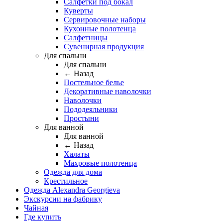
Салфетки под бокал
Куверты
Сервировочные наборы
Кухонные полотенца
Салфетницы
Сувенирная продукция
Для спальни
Для спальни
← Назад
Постельное белье
Декоративные наволочки
Наволочки
Пододеяльники
Простыни
Для ванной
Для ванной
← Назад
Халаты
Махровые полотенца
Одежда для дома
Крестильное
Одежда Alexandra Georgieva
Экскурсии на фабрику
Чайная
Где купить