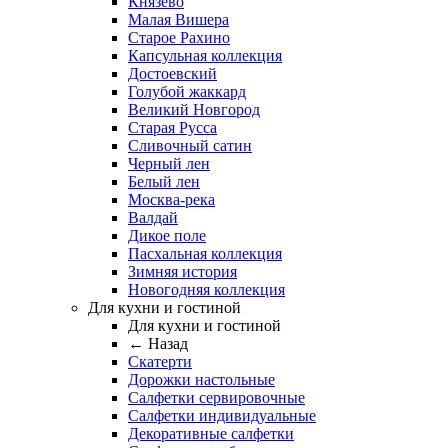
Князево
Малая Вишера
Старое Рахино
Капсульная коллекция
Достоевский
Голубой жаккард
Великий Новгород
Старая Русса
Сливочный сатин
Черный лен
Белый лен
Москва-река
Валдай
Дикое поле
Пасхальная коллекция
Зимняя история
Новогодняя коллекция
Для кухни и гостиной
Для кухни и гостиной
← Назад
Скатерти
Дорожки настольные
Салфетки сервировочные
Салфетки индивидуальные
Декоративные салфетки