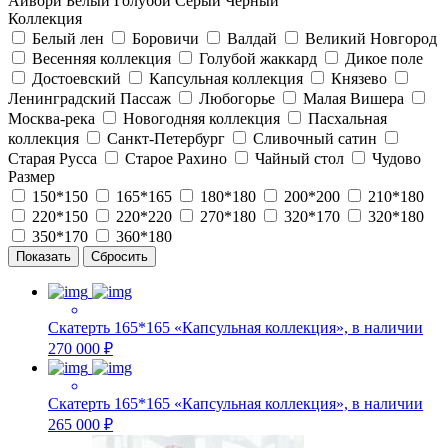
Айвори
Белый
Голубой
Серый
Черный
Коллекция
Белый лен
Боровичи
Валдай
Великий Новгород
Весенняя коллекция
Голубой жаккард
Дикое поле
Достоевский
Капсульная коллекция
Князево
Ленинградский Пассаж
Любогорье
Малая Вишера
Москва-река
Новогодняя коллекция
Пасхальная
коллекция
Санкт-Петербург
Сливочный сатин
Старая Русса
Старое Рахино
Чайный стол
Чудово
Размер
150*150
165*165
180*180
200*200
210*180
220*150
220*220
270*180
320*170
320*180
350*170
360*180
Скатерть 165*165 «Капсульная коллекция», в наличии
270 000 ₽
Скатерть 165*165 «Капсульная коллекция», в наличии
265 000 ₽