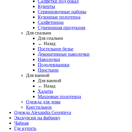
Салфетки под бокал
Куверты
Сервировочные наборы
Кухонные полотенца
Салфетницы
Сувенирная продукция
Для спальни
Для спальни
← Назад
Постельное белье
Декоративные наволочки
Наволочки
Пододеяльники
Простыни
Для ванной
Для ванной
← Назад
Халаты
Махровые полотенца
Одежда для дома
Крестильное
Одежда Alexandra Georgieva
Экскурсии на фабрику
Чайная
Где купить