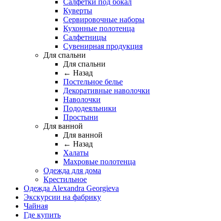
Салфетки под бокал
Куверты
Сервировочные наборы
Кухонные полотенца
Салфетницы
Сувенирная продукция
Для спальни
Для спальни
← Назад
Постельное белье
Декоративные наволочки
Наволочки
Пододеяльники
Простыни
Для ванной
Для ванной
← Назад
Халаты
Махровые полотенца
Одежда для дома
Крестильное
Одежда Alexandra Georgieva
Экскурсии на фабрику
Чайная
Где купить