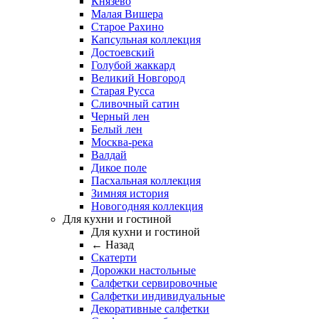
Князево
Малая Вишера
Старое Рахино
Капсульная коллекция
Достоевский
Голубой жаккард
Великий Новгород
Старая Русса
Сливочный сатин
Черный лен
Белый лен
Москва-река
Валдай
Дикое поле
Пасхальная коллекция
Зимняя история
Новогодняя коллекция
Для кухни и гостиной
Для кухни и гостиной
← Назад
Скатерти
Дорожки настольные
Салфетки сервировочные
Салфетки индивидуальные
Декоративные салфетки