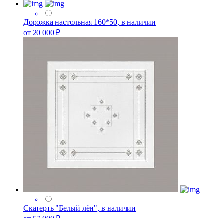
Дорожка настольная 160*50, в наличии
от 20 000 ₽
Скатерть "Белый лён", в наличии