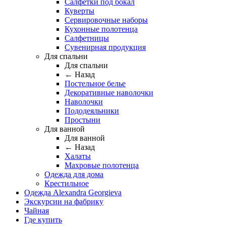
Салфетки под бокал
Куверты
Сервировочные наборы
Кухонные полотенца
Салфетницы
Сувенирная продукция
Для спальни
Для спальни
← Назад
Постельное белье
Декоративные наволочки
Наволочки
Пододеяльники
Простыни
Для ванной
Для ванной
← Назад
Халаты
Махровые полотенца
Одежда для дома
Крестильное
Одежда Alexandra Georgieva
Экскурсии на фабрику
Чайная
Где купить