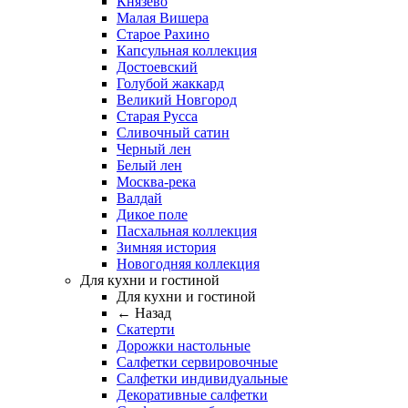
Князево
Малая Вишера
Старое Рахино
Капсульная коллекция
Достоевский
Голубой жаккард
Великий Новгород
Старая Русса
Сливочный сатин
Черный лен
Белый лен
Москва-река
Валдай
Дикое поле
Пасхальная коллекция
Зимняя история
Новогодняя коллекция
Для кухни и гостиной
Для кухни и гостиной
← Назад
Скатерти
Дорожки настольные
Салфетки сервировочные
Салфетки индивидуальные
Декоративные салфетки