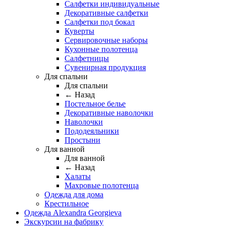
Салфетки индивидуальные
Декоративные салфетки
Салфетки под бокал
Куверты
Сервировочные наборы
Кухонные полотенца
Салфетницы
Сувенирная продукция
Для спальни
Для спальни
← Назад
Постельное белье
Декоративные наволочки
Наволочки
Пододеяльники
Простыни
Для ванной
Для ванной
← Назад
Халаты
Махровые полотенца
Одежда для дома
Крестильное
Одежда Alexandra Georgieva
Экскурсии на фабрику