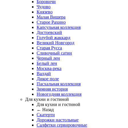
Боровичи
Чудово
Князево
Малая Вишера
Старое Рахино
Капсульная коллекция
Достоевский
Голубой жаккард
Великий Новгород
Старая Русса
Сливочный сатин
Черный лен
Белый лен
Москва-река
Валдай
Дикое поле
Пасхальная коллекция
Зимняя история
Новогодняя коллекция
Для кухни и гостиной
Для кухни и гостиной
← Назад
Скатерти
Дорожки настольные
Салфетки сервировочные