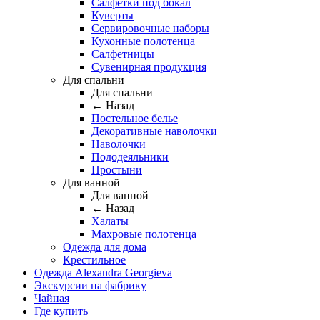
Салфетки под бокал
Куверты
Сервировочные наборы
Кухонные полотенца
Салфетницы
Сувенирная продукция
Для спальни
Для спальни
← Назад
Постельное белье
Декоративные наволочки
Наволочки
Пододеяльники
Простыни
Для ванной
Для ванной
← Назад
Халаты
Махровые полотенца
Одежда для дома
Крестильное
Одежда Alexandra Georgieva
Экскурсии на фабрику
Чайная
Где купить