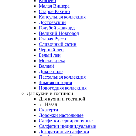
Князево
Малая Вишера
Старое Рахино
Капсульная коллекция
Достоевский
Голубой жаккард
Великий Новгород
Старая Русса
Сливочный сатин
Черный лен
Белый лен
Москва-река
Валдай
Дикое поле
Пасхальная коллекция
Зимняя история
Новогодняя коллекция
Для кухни и гостиной
Для кухни и гостиной
← Назад
Скатерти
Дорожки настольные
Салфетки сервировочные
Салфетки индивидуальные
Декоративные салфетки