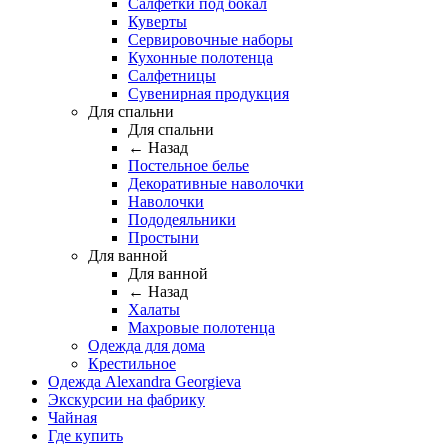
Салфетки под бокал
Куверты
Сервировочные наборы
Кухонные полотенца
Салфетницы
Сувенирная продукция
Для спальни
Для спальни
← Назад
Постельное белье
Декоративные наволочки
Наволочки
Пододеяльники
Простыни
Для ванной
Для ванной
← Назад
Халаты
Махровые полотенца
Одежда для дома
Крестильное
Одежда Alexandra Georgieva
Экскурсии на фабрику
Чайная
Где купить