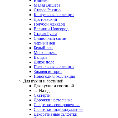
Князево
Малая Вишера
Старое Рахино
Капсульная коллекция
Достоевский
Голубой жаккард
Великий Новгород
Старая Русса
Сливочный сатин
Черный лен
Белый лен
Москва-река
Валдай
Дикое поле
Пасхальная коллекция
Зимняя история
Новогодняя коллекция
Для кухни и гостиной
Для кухни и гостиной
← Назад
Скатерти
Дорожки настольные
Салфетки сервировочные
Салфетки индивидуальные
Декоративные салфетки