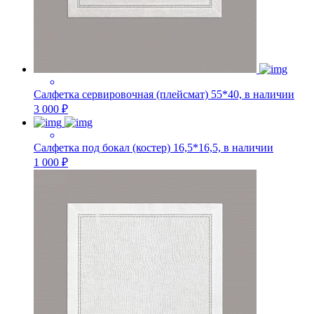
Салфетка сервировочная (плейсмат) 55*40, в наличии
3 000 ₽
Салфетка под бокал (костер) 16,5*16,5, в наличии
1 000 ₽