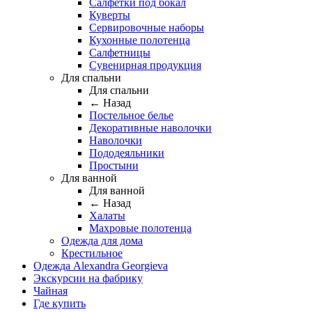
Салфетки под бокал
Куверты
Сервировочные наборы
Кухонные полотенца
Салфетницы
Сувенирная продукция
Для спальни
Для спальни
← Назад
Постельное белье
Декоративные наволочки
Наволочки
Пододеяльники
Простыни
Для ванной
Для ванной
← Назад
Халаты
Махровые полотенца
Одежда для дома
Крестильное
Одежда Alexandra Georgieva
Экскурсии на фабрику
Чайная
Где купить