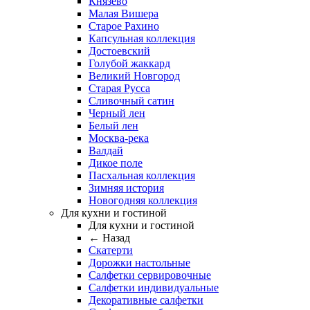
Князево
Малая Вишера
Старое Рахино
Капсульная коллекция
Достоевский
Голубой жаккард
Великий Новгород
Старая Русса
Сливочный сатин
Черный лен
Белый лен
Москва-река
Валдай
Дикое поле
Пасхальная коллекция
Зимняя история
Новогодняя коллекция
Для кухни и гостиной
Для кухни и гостиной
← Назад
Скатерти
Дорожки настольные
Салфетки сервировочные
Салфетки индивидуальные
Декоративные салфетки