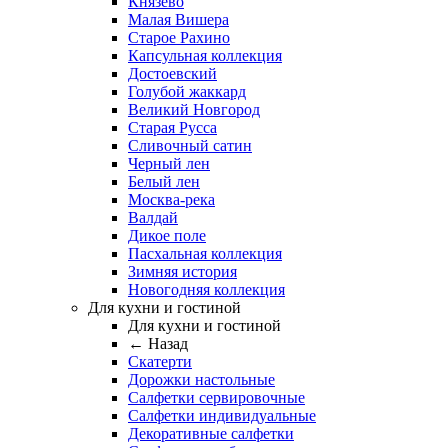
Князево
Малая Вишера
Старое Рахино
Капсульная коллекция
Достоевский
Голубой жаккард
Великий Новгород
Старая Русса
Сливочный сатин
Черный лен
Белый лен
Москва-река
Валдай
Дикое поле
Пасхальная коллекция
Зимняя история
Новогодняя коллекция
Для кухни и гостиной
Для кухни и гостиной
← Назад
Скатерти
Дорожки настольные
Салфетки сервировочные
Салфетки индивидуальные
Декоративные салфетки