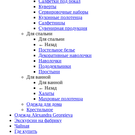
Салфетки под бокал
Куверты
Сервировочные наборы
Кухонные полотенца
Салфетницы
Сувенирная продукция
Для спальни
Для спальни
← Назад
Постельное белье
Декоративные наволочки
Наволочки
Пододеяльники
Простыни
Для ванной
Для ванной
← Назад
Халаты
Махровые полотенца
Одежда для дома
Крестильное
Одежда Alexandra Georgieva
Экскурсии на фабрику
Чайная
Где купить