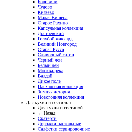
Боровичи
Чудово
Князево
Малая Вишера
Старое Рахино
Капсульная коллекция
Достоевский
Голубой жаккард
Великий Новгород
Старая Русса
Сливочный сатин
Черный лен
Белый лен
Москва-река
Валдай
Дикое поле
Пасхальная коллекция
Зимняя история
Новогодняя коллекция
Для кухни и гостиной
Для кухни и гостиной
← Назад
Скатерти
Дорожки настольные
Салфетки сервировочные