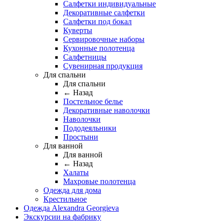
Салфетки индивидуальные
Декоративные салфетки
Салфетки под бокал
Куверты
Сервировочные наборы
Кухонные полотенца
Салфетницы
Сувенирная продукция
Для спальни
Для спальни
← Назад
Постельное белье
Декоративные наволочки
Наволочки
Пододеяльники
Простыни
Для ванной
Для ванной
← Назад
Халаты
Махровые полотенца
Одежда для дома
Крестильное
Одежда Alexandra Georgieva
Экскурсии на фабрику