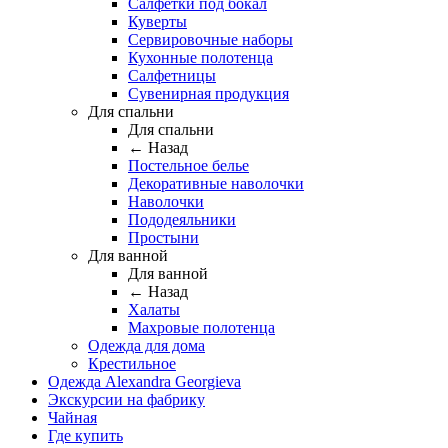
Салфетки под бокал
Куверты
Сервировочные наборы
Кухонные полотенца
Салфетницы
Сувенирная продукция
Для спальни
Для спальни
← Назад
Постельное белье
Декоративные наволочки
Наволочки
Пододеяльники
Простыни
Для ванной
Для ванной
← Назад
Халаты
Махровые полотенца
Одежда для дома
Крестильное
Одежда Alexandra Georgieva
Экскурсии на фабрику
Чайная
Где купить