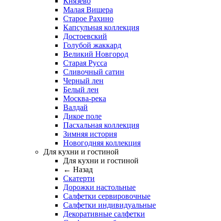
Князево
Малая Вишера
Старое Рахино
Капсульная коллекция
Достоевский
Голубой жаккард
Великий Новгород
Старая Русса
Сливочный сатин
Черный лен
Белый лен
Москва-река
Валдай
Дикое поле
Пасхальная коллекция
Зимняя история
Новогодняя коллекция
Для кухни и гостиной
Для кухни и гостиной
← Назад
Скатерти
Дорожки настольные
Салфетки сервировочные
Салфетки индивидуальные
Декоративные салфетки