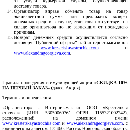
за услуги курьерской службы, осуществляющей
доставку товара.
Организатор вправе обменять товар на товар
эквивалентной суммы или предложить возврат
денежных средств в случае, если товар отсутствует на
складе организатора по не зависящим от последнего
причинам.
Возврат денежных средств осуществляется согласно
договору “Публичной оферты” п. 6 интернет-магазинов
www.krestetskayastrochka.com
и
www.alexandrageorgieva.com
.
Правила проведения стимулирующей акции
«СКИДКА 10%
НА ПЕРВЫЙ ЗАКАЗ»
(далее, Акция)
Термины и определения
«Организатор» - Интернет-магазин ООО «Крестецкая
строчка» (ИНН 5305006976/ ОГРН 1155321002242),
расположенный на доменном имени
www.krestetskayastrochka.com
и
www.alexandrageorgieva.com
, с
юридическим адресом, 175460, Россия, Новгородская область,