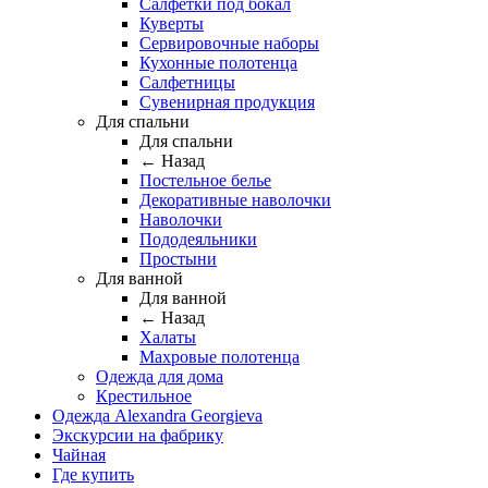
Салфетки под бокал
Куверты
Сервировочные наборы
Кухонные полотенца
Салфетницы
Сувенирная продукция
Для спальни
Для спальни
← Назад
Постельное белье
Декоративные наволочки
Наволочки
Пододеяльники
Простыни
Для ванной
Для ванной
← Назад
Халаты
Махровые полотенца
Одежда для дома
Крестильное
Одежда Alexandra Georgieva
Экскурсии на фабрику
Чайная
Где купить