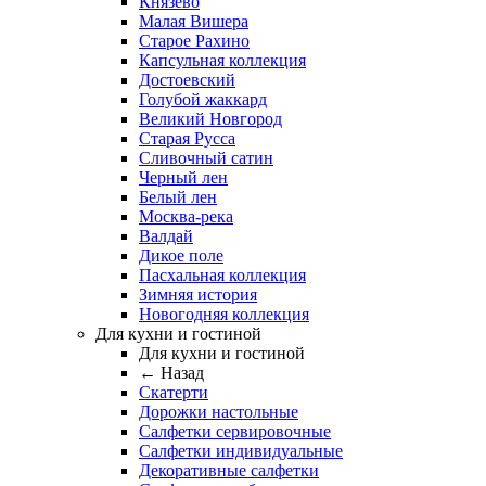
Князево
Малая Вишера
Старое Рахино
Капсульная коллекция
Достоевский
Голубой жаккард
Великий Новгород
Старая Русса
Сливочный сатин
Черный лен
Белый лен
Москва-река
Валдай
Дикое поле
Пасхальная коллекция
Зимняя история
Новогодняя коллекция
Для кухни и гостиной
Для кухни и гостиной
← Назад
Скатерти
Дорожки настольные
Салфетки сервировочные
Салфетки индивидуальные
Декоративные салфетки