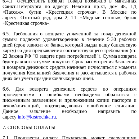
6.4.1. Осуществить возврат Товара возможно в магазинах
Санкт-Петербурга по адресу: Невский пр-кт, дом 48, ТД
«Пассаж», бутик «Крестецкая строчка». В Москве по
адресу: Охотный ряд, дом 2, ТГ «Модные сезоны», бутик
«Крестецкая строчка».
6.5. Требования о возврате уплаченной за товар денежной
суммы подлежат удовлетворению в течение 5-30 рабочих
дней (срок зависит от банка, который выдал вашу банковскую
карту) со дня предъявления соответствующего требования (ст.
22 Закона РФ "О защите прав потребителей"). Сумма возврата
будет равняться сумме покупки. Срок рассмотрения Заявления
и возврата денежных средств начинает исчисляться с момента
получения Компанией Заявления и рассчитывается в рабочих
днях без учета праздников/выходных дней.
6.6. Для возврата денежных средств по операциям
проведенными с ошибками необходимо обратиться с
письменным заявлением и приложением копии паспорта и
чеков/квитанций, подтверждающих ошибочное списание.
Данное заявление необходимо направить по
адресу
info@krstrochka.ru
.
7. СПОСОБЫ ОПЛАТЫ
7.1. Произвести оплату Покупатель может следующими