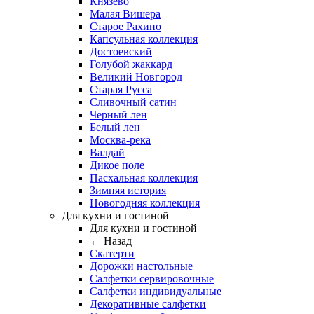
Князево
Малая Вишера
Старое Рахино
Капсульная коллекция
Достоевский
Голубой жаккард
Великий Новгород
Старая Русса
Сливочный сатин
Черный лен
Белый лен
Москва-река
Валдай
Дикое поле
Пасхальная коллекция
Зимняя история
Новогодняя коллекция
Для кухни и гостиной
Для кухни и гостиной
← Назад
Скатерти
Дорожки настольные
Салфетки сервировочные
Салфетки индивидуальные
Декоративные салфетки