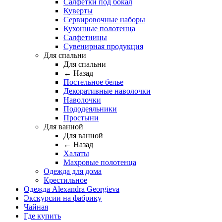
Салфетки под бокал
Куверты
Сервировочные наборы
Кухонные полотенца
Салфетницы
Сувенирная продукция
Для спальни
Для спальни
← Назад
Постельное белье
Декоративные наволочки
Наволочки
Пододеяльники
Простыни
Для ванной
Для ванной
← Назад
Халаты
Махровые полотенца
Одежда для дома
Крестильное
Одежда Alexandra Georgieva
Экскурсии на фабрику
Чайная
Где купить