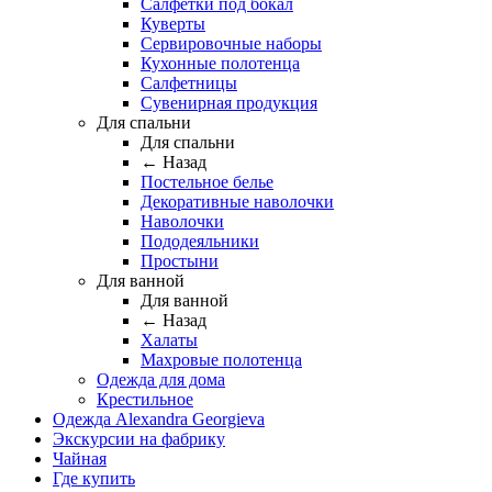
Салфетки под бокал
Куверты
Сервировочные наборы
Кухонные полотенца
Салфетницы
Сувенирная продукция
Для спальни
Для спальни
← Назад
Постельное белье
Декоративные наволочки
Наволочки
Пододеяльники
Простыни
Для ванной
Для ванной
← Назад
Халаты
Махровые полотенца
Одежда для дома
Крестильное
Одежда Alexandra Georgieva
Экскурсии на фабрику
Чайная
Где купить