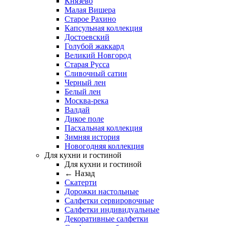
Князево
Малая Вишера
Старое Рахино
Капсульная коллекция
Достоевский
Голубой жаккард
Великий Новгород
Старая Русса
Сливочный сатин
Черный лен
Белый лен
Москва-река
Валдай
Дикое поле
Пасхальная коллекция
Зимняя история
Новогодняя коллекция
Для кухни и гостиной
Для кухни и гостиной
← Назад
Скатерти
Дорожки настольные
Салфетки сервировочные
Салфетки индивидуальные
Декоративные салфетки