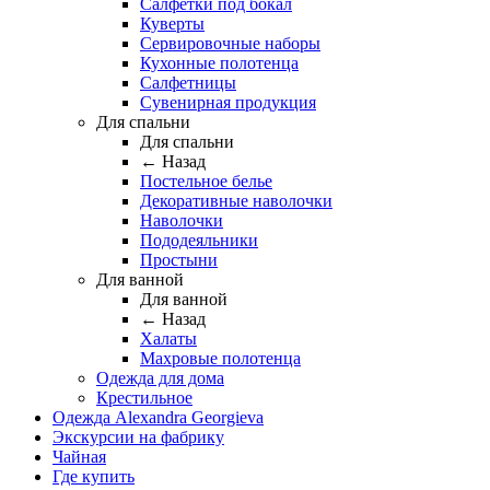
Салфетки под бокал
Куверты
Сервировочные наборы
Кухонные полотенца
Салфетницы
Сувенирная продукция
Для спальни
Для спальни
← Назад
Постельное белье
Декоративные наволочки
Наволочки
Пододеяльники
Простыни
Для ванной
Для ванной
← Назад
Халаты
Махровые полотенца
Одежда для дома
Крестильное
Одежда Alexandra Georgieva
Экскурсии на фабрику
Чайная
Где купить