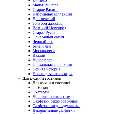
Князево
Малая Вишера
Старое Рахино
Капсульная коллекция
Достоевский
Голубой жаккард
Великий Новгород
Старая Русса
Сливочный сатин
Черный лен
Белый лен
Москва-река
Валдай
Дикое поле
Пасхальная коллекция
Зимняя история
Новогодняя коллекция
Для кухни и гостиной
Для кухни и гостиной
← Назад
Скатерти
Дорожки настольные
Салфетки сервировочные
Салфетки индивидуальные
Декоративные салфетки