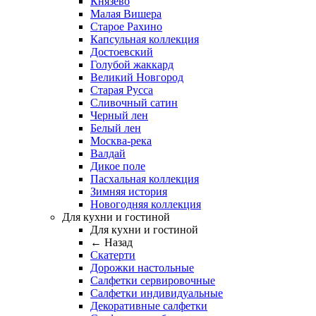
Князево
Малая Вишера
Старое Рахино
Капсульная коллекция
Достоевский
Голубой жаккард
Великий Новгород
Старая Русса
Сливочный сатин
Черный лен
Белый лен
Москва-река
Валдай
Дикое поле
Пасхальная коллекция
Зимняя история
Новогодняя коллекция
Для кухни и гостиной
Для кухни и гостиной
← Назад
Скатерти
Дорожки настольные
Салфетки сервировочные
Салфетки индивидуальные
Декоративные салфетки