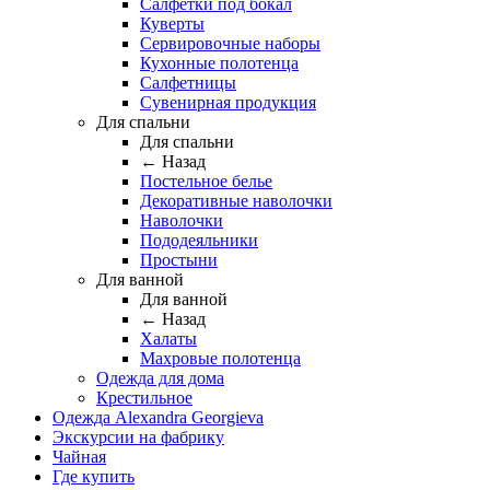
Салфетки под бокал
Куверты
Сервировочные наборы
Кухонные полотенца
Салфетницы
Сувенирная продукция
Для спальни
Для спальни
← Назад
Постельное белье
Декоративные наволочки
Наволочки
Пододеяльники
Простыни
Для ванной
Для ванной
← Назад
Халаты
Махровые полотенца
Одежда для дома
Крестильное
Одежда Alexandra Georgieva
Экскурсии на фабрику
Чайная
Где купить