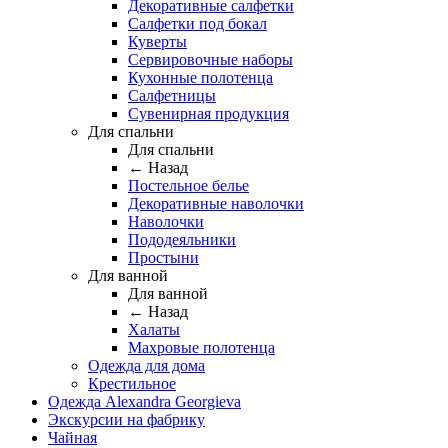
Декоративные салфетки
Салфетки под бокал
Куверты
Сервировочные наборы
Кухонные полотенца
Салфетницы
Сувенирная продукция
Для спальни
Для спальни
← Назад
Постельное белье
Декоративные наволочки
Наволочки
Пододеяльники
Простыни
Для ванной
Для ванной
← Назад
Халаты
Махровые полотенца
Одежда для дома
Крестильное
Одежда Alexandra Georgieva
Экскурсии на фабрику
Чайная