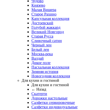
Чудово
Князево
Малая Вишера
Старое Рахино
Капсульная коллекция
Достоевский
Голубой жаккард
Великий Новгород
Старая Русса
Сливочный сатин
Черный лен
Белый лен
Москва-река
Валдай
Дикое поле
Пасхальная коллекция
Зимняя история
Новогодняя коллекция
Для кухни и гостиной
Для кухни и гостиной
← Назад
Скатерти
Дорожки настольные
Салфетки сервировочные
Салфетки индивидуальные