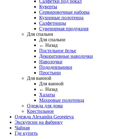
Салфетки под бокал
Куверты
Сервировочные наборы
Кухонные полотенца
Салфетницы
Сувенирная продукция
Для спальни
Для спальни
← Назад
Постельное белье
Декоративные наволочки
Наволочки
Пододеяльники
Простыни
Для ванной
Для ванной
← Назад
Халаты
Махровые полотенца
Одежда для дома
Крестильное
Одежда Alexandra Georgieva
Экскурсии на фабрику
Чайная
Где купить