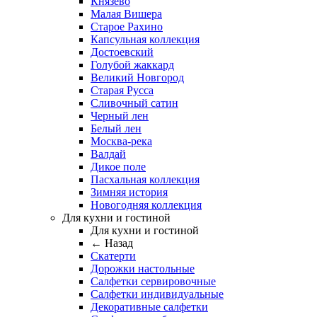
Князево
Малая Вишера
Старое Рахино
Капсульная коллекция
Достоевский
Голубой жаккард
Великий Новгород
Старая Русса
Сливочный сатин
Черный лен
Белый лен
Москва-река
Валдай
Дикое поле
Пасхальная коллекция
Зимняя история
Новогодняя коллекция
Для кухни и гостиной
Для кухни и гостиной
← Назад
Скатерти
Дорожки настольные
Салфетки сервировочные
Салфетки индивидуальные
Декоративные салфетки