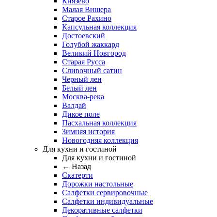
Князево
Малая Вишера
Старое Рахино
Капсульная коллекция
Достоевский
Голубой жаккард
Великий Новгород
Старая Русса
Сливочный сатин
Черный лен
Белый лен
Москва-река
Валдай
Дикое поле
Пасхальная коллекция
Зимняя история
Новогодняя коллекция
Для кухни и гостиной
Для кухни и гостиной
← Назад
Скатерти
Дорожки настольные
Салфетки сервировочные
Салфетки индивидуальные
Декоративные салфетки