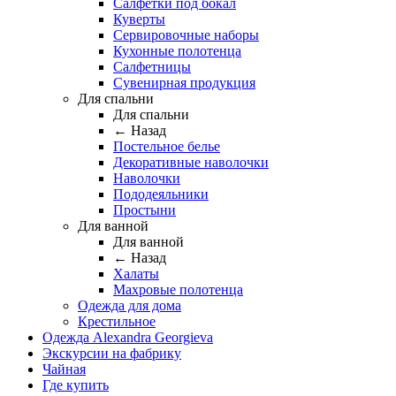
Салфетки под бокал
Куверты
Сервировочные наборы
Кухонные полотенца
Салфетницы
Сувенирная продукция
Для спальни
Для спальни
← Назад
Постельное белье
Декоративные наволочки
Наволочки
Пододеяльники
Простыни
Для ванной
Для ванной
← Назад
Халаты
Махровые полотенца
Одежда для дома
Крестильное
Одежда Alexandra Georgieva
Экскурсии на фабрику
Чайная
Где купить