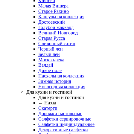
Князево
Малая Вишера
Старое Рахино
Капсульная коллекция
Достоевский
Голубой жаккард
Великий Новгород
Старая Русса
Сливочный сатин
Черный лен
Белый лен
Москва-река
Валдай
Дикое поле
Пасхальная коллекция
Зимняя история
Новогодняя коллекция
Для кухни и гостиной
Для кухни и гостиной
← Назад
Скатерти
Дорожки настольные
Салфетки сервировочные
Салфетки индивидуальные
Декоративные салфетки