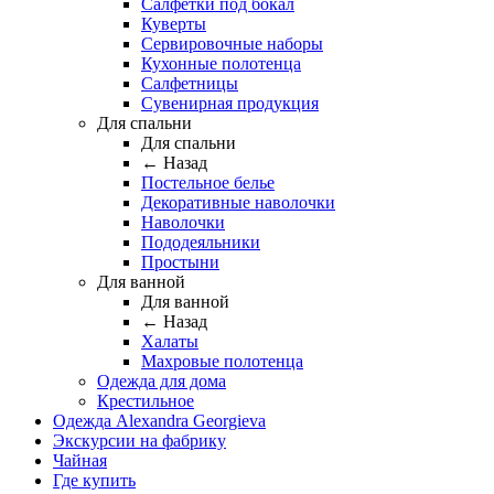
Салфетки под бокал
Куверты
Сервировочные наборы
Кухонные полотенца
Салфетницы
Сувенирная продукция
Для спальни
Для спальни
← Назад
Постельное белье
Декоративные наволочки
Наволочки
Пододеяльники
Простыни
Для ванной
Для ванной
← Назад
Халаты
Махровые полотенца
Одежда для дома
Крестильное
Одежда Alexandra Georgieva
Экскурсии на фабрику
Чайная
Где купить