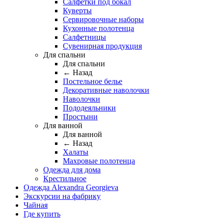
Салфетки под бокал
Куверты
Сервировочные наборы
Кухонные полотенца
Салфетницы
Сувенирная продукция
Для спальни
Для спальни
← Назад
Постельное белье
Декоративные наволочки
Наволочки
Пододеяльники
Простыни
Для ванной
Для ванной
← Назад
Халаты
Махровые полотенца
Одежда для дома
Крестильное
Одежда Alexandra Georgieva
Экскурсии на фабрику
Чайная
Где купить