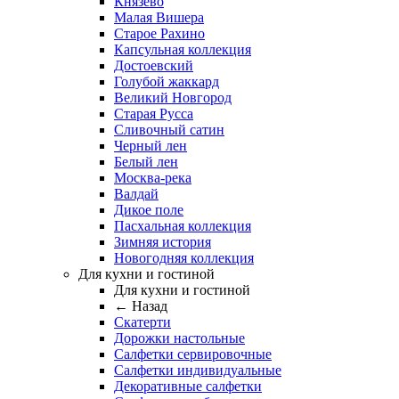
Князево
Малая Вишера
Старое Рахино
Капсульная коллекция
Достоевский
Голубой жаккард
Великий Новгород
Старая Русса
Сливочный сатин
Черный лен
Белый лен
Москва-река
Валдай
Дикое поле
Пасхальная коллекция
Зимняя история
Новогодняя коллекция
Для кухни и гостиной
Для кухни и гостиной
← Назад
Скатерти
Дорожки настольные
Салфетки сервировочные
Салфетки индивидуальные
Декоративные салфетки