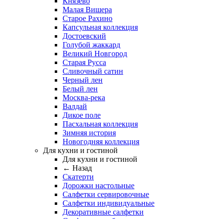
Князево
Малая Вишера
Старое Рахино
Капсульная коллекция
Достоевский
Голубой жаккард
Великий Новгород
Старая Русса
Сливочный сатин
Черный лен
Белый лен
Москва-река
Валдай
Дикое поле
Пасхальная коллекция
Зимняя история
Новогодняя коллекция
Для кухни и гостиной
Для кухни и гостиной
← Назад
Скатерти
Дорожки настольные
Салфетки сервировочные
Салфетки индивидуальные
Декоративные салфетки