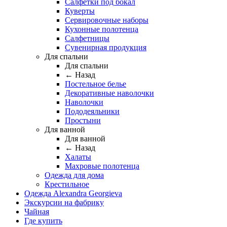
Салфетки под бокал
Куверты
Сервировочные наборы
Кухонные полотенца
Салфетницы
Сувенирная продукция
Для спальни
Для спальни
← Назад
Постельное белье
Декоративные наволочки
Наволочки
Пододеяльники
Простыни
Для ванной
Для ванной
← Назад
Халаты
Махровые полотенца
Одежда для дома
Крестильное
Одежда Alexandra Georgieva
Экскурсии на фабрику
Чайная
Где купить