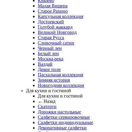
Князево
Малая Вишера
Старое Рахино
Капсульная коллекция
Достоевский
Голубой жаккард
Великий Новгород
Старая Русса
Сливочный сатин
Черный лен
Белый лен
Москва-река
Валдай
Дикое поле
Пасхальная коллекция
Зимняя история
Новогодняя коллекция
Для кухни и гостиной
Для кухни и гостиной
← Назад
Скатерти
Дорожки настольные
Салфетки сервировочные
Салфетки индивидуальные
Декоративные салфетки