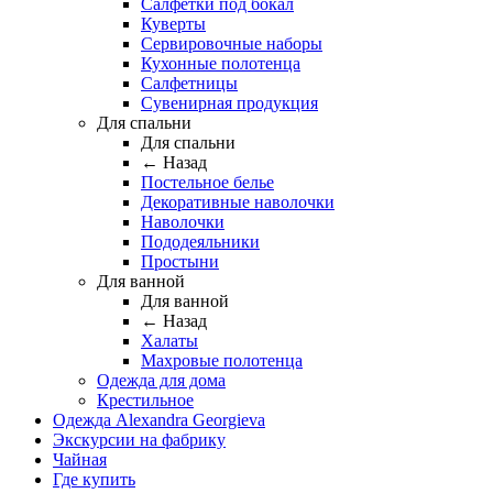
Салфетки под бокал
Куверты
Сервировочные наборы
Кухонные полотенца
Салфетницы
Сувенирная продукция
Для спальни
Для спальни
← Назад
Постельное белье
Декоративные наволочки
Наволочки
Пододеяльники
Простыни
Для ванной
Для ванной
← Назад
Халаты
Махровые полотенца
Одежда для дома
Крестильное
Одежда Alexandra Georgieva
Экскурсии на фабрику
Чайная
Где купить